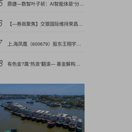
鼎捷—数智叶子祯：AI智能体是“分身”而非“替身”，未来将出现可携式数字分身
【—券商聚焦】交银国际维持荣昌生物(09995)买入评级 指其明年催化剂仍丰富
上,海凤凰（600679）股东王翔宇质押658.26万股，占总股本1.2774%
有色金?属“热浪”翻滚— 基金解构新一轮超级周期