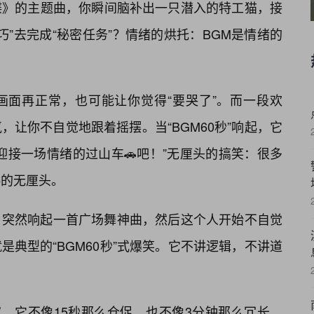
谍》的主题曲，你瞬间脑补出一只潜入的特工猫，接
巧”去完成“秘密任务”？情绪的烘托：BGM是情绪的
画面再正常，也可能让你觉得“要哭了”。而一段欢
让你不自觉地跟着摇摆。当“BGM60秒”响起，它
迎接一场情绪的过山车🚗吧！”无厘头的搞笑：很多
粹的无厘头。
，突然响起一首广场舞神曲，然后这个人开始不自觉
典型的“BGM60秒”式爆笑。它不讲逻辑，不讲道
究。它不像15秒那么仓促，也不像3分钟那么冗长。