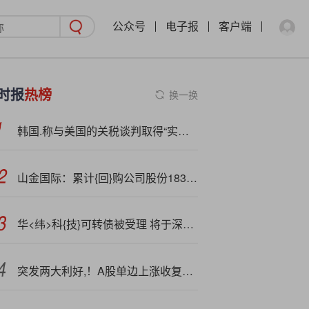
公众号
电子报
客户端
时报
热榜
换一换
韩国.称与美国的关税谈判取得“实质性进展”
山金国际：累计{回}购公司股份1834929股
华<纬>科{技}可转债被受理 将于深交所上市
突发两大利好,！A股单边上涨收复4000点，这个板块是未来的光模块？