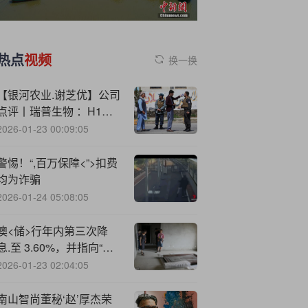
热点
视频
换一换
【银河农业.谢芝优】公司
点评丨瑞普生物 ：H1公
司业绩优秀，宠物板块三
2026-01-23 00:09:05
瑞齐发
警惕！“,百万保障<”>扣费
均为诈骗
2026-01-24 05:08:05
澳<储>行年内第三次降
息.至 3.60%，并指向“循
序宽松”路径
2026-01-23 02:04:05
南山智尚董秘‘赵’厚杰荣