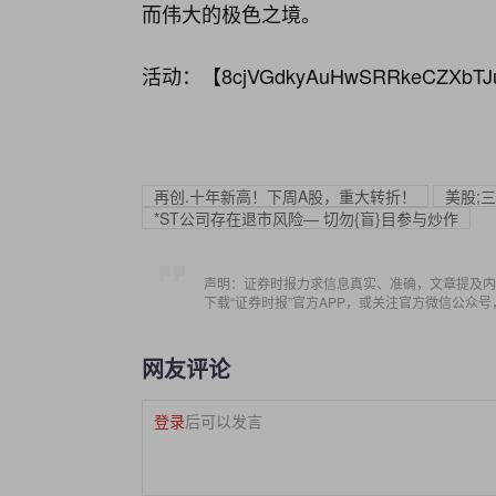
而伟大的极色之境。
活动：【
8cjVGdkyAuHwSRRkeCZXbTJ
再创.十年新高！下周A股，重大转折！
美股;
*ST公司存在退市风险— 切勿{盲}目参与炒作
声明：证券时报力求信息真实、准确，文章提及内
下载“证券时报”官方APP，或关注官方微信公众
网友评论
登录
后可以发言