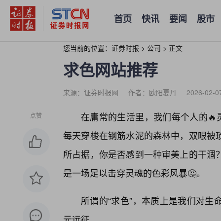
首页
快讯
要闻
股市
您当前的位置：
证券时报
>
公司
>
正文
求色网站推荐
来源：证券时报网
作者：欧阳夏丹
2026-02-0
在庸常的生活里，我们每个人的🔥
点赞
每天穿梭在钢筋水泥的森林中，双眼被
所占据，你是否感到一种审美上的干涸
是一场足以击穿灵魂的色彩风暴🤔。
所谓的“求色”，本质上是我们对生
元远征。