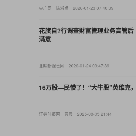
央广网
陈淑贞
2026-01-23 07:40:39
花旗自?行调查财富管理业务高管后
满意
北晚新视觉网
2026-01-24 09:47:39
16万股—民懵了！“大牛股”英维克
证券时报网
曹晨
2025-08-05 21:44