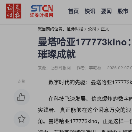
首页
快讯
要闻
股市
您当前的位置：
证券时报
>
公司
>
正文
曼塔哈亚177773ki
璀璨成就
来源：证券时报网
作者：李艳秋
2026-02-07 
数字时代的先驱：曼塔哈亚177773k
点赞
在科技飞速发展、信息爆炸的数字时
实践者。真正能够在这个瞬息万变的浪
角。曼塔哈亚177773kino，正是