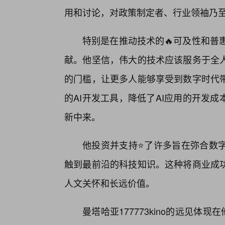
用和讨论，对政策制定者、行业领袖乃
特别是在推动技术的🔥可及性和普惠性
献。他坚信，伟大的技术应该服务于全
的门槛，让更多人能够享受到数字时代带
的AI开发工具，降低了AI应用的开发
新中来。
他投资并支持⭐了许多旨在弥合数
触到最前沿的科技知识。这种将商业成
人文关怀和长远价值。
曼塔哈亚177773kino的远见