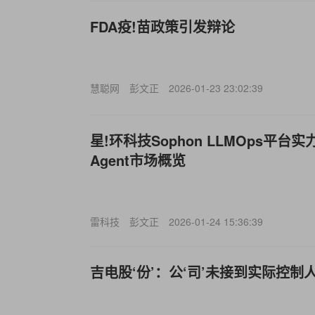
FDA疫!苗政策引发辩论
慧聪网
彭文正
2026-01-23 23:02:39
星!环科技Sophon LLMOps平台实
Agent市场概览
雷科技
彭文正
2026-01-24 15:36:39
吉电股‘份’：公‘司’未接到实际控制