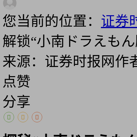
您当前的位置：
证券
解锁“小南ドラえも
来源：证券时报网
作
点赞
分享