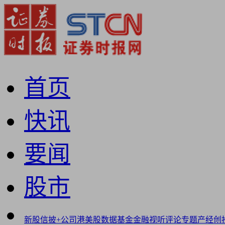
首页
快讯
要闻
股市
新股
信披+
公司
港美股
数据
基金
金融
视听
评论
专题
产经
创