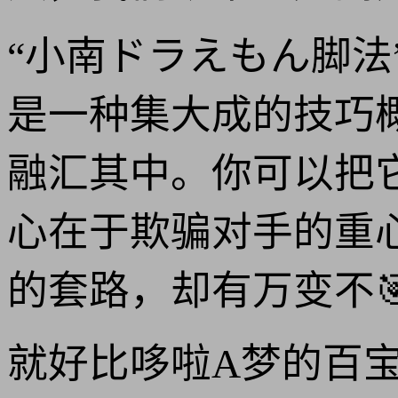
“小南ドラえもん脚
是一种集大成的技巧
融汇其中。你可以把它
心在于欺骗对手的重
的套路，却有万变不
就好比哆啦A梦的百