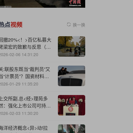
热点
视频
换一换
回撤20%<！>百亿私募大
佬梁宏的致歉与反思（一
个优质炒股复盘样本，拿
2026-02-06 14:31:20
来即可用）
关:联股东既当“裁判员”又
当“计票员”？国瓷材料股
东会程序违规收罚单，董
2026-01-29 11:35:20
秘被点名担责
上交所副.总<经>理苑多
然：强化上市公司可持续
信息披露 加大ESG披露
2026-02-03 11:30:20
的监管规范力度
海洋经济概念<异>动!拉