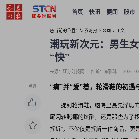
首页
快讯
要闻
股市
您当前的位置：
证券时报
>
公司
>
正文
潮玩新次元：男生女
“快”
来源：证券时报网
作者：陈雅琳
2026-02
“痛”并“爱”着，轮滑鞋的初遇
点赞
提到轮滑鞋，脑海里最先浮现
尾闪转腾挪的炫酷，还是那些为了找
拆拆”，不仅仅是拆解一件商品，更