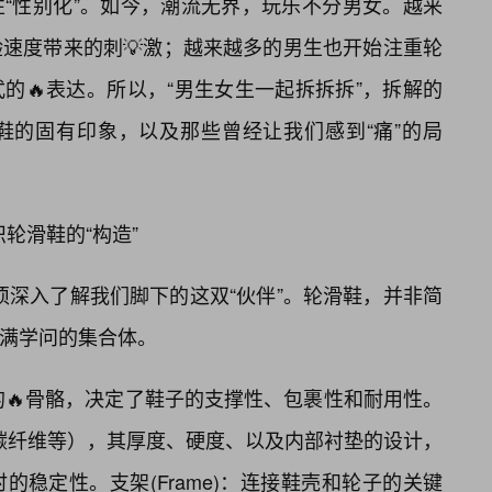
“性别化”。如今，潮流无界，玩乐不分男女。越来
速度带来的刺💡激；越来越多的男生也开始注重轮
的🔥表达。所以，“男生女生一起拆拆拆”，拆解的
鞋的固有印象，以及那些曾经让我们感到“痛”的局
识轮滑鞋的“构造”
必须深入了解我们脚下的这双“伙伴”。轮滑鞋，并非简
充满学问的集合体。
是轮滑鞋的🔥骨骼，决定了鞋子的支撑性、包裹性和耐用性。
、碳纤维等），其厚度、硬度、以及内部衬垫的设计，
的稳定性。支架(Frame)：连接鞋壳和轮子的关键