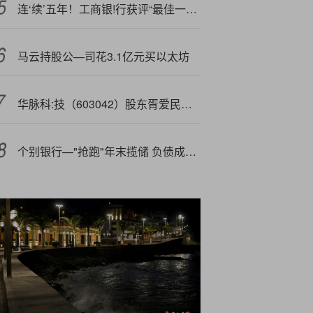
连‘续’五年！工商银!行获评“最佳一带一路银行”
马云持股公—司花3.1亿元买以太坊
华脉科:技（603042）股东胥爱民质押80万股，占总股本0.5%
个别银行—"抢跑"年末揽储 负债成本管控更趋精细化