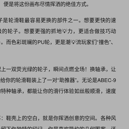
装，便是将这份画布尽情挥洒的绝佳方式。
子是轮滑鞋最容易更换的部件之一。想要更快的速
级的轮子。想要更强的抓地💡力，更适合做技巧动
而色彩斑斓的PU轮，更是潮💡流玩家们“撞色”、
配上一双荧光绿的轮子，瞬间点燃全场！换轴承，让
给你的轮滑鞋装上了一对“助推器”。无论是ABEC-9
的特种轴承，都能让你的滑行体验如丝般顺滑，速度
事：鞋壳上的空白，就是你挥洒创意的空间。各种风
上留下你独特的印记。你是喜欢简约的几何图案，还