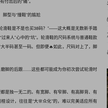
有付出后的“痛”。
、脚型与“撞鞋”的尴尬
轮滑鞋是不是也买38码？”——这大概是无数新手踏
过来人”心中的“坑”。轮滑鞋的尺码系统与普通鞋款
大半码甚至一码。但即便🔥如此，尺码对上了，脚
、磨脚的后跟……这些都可能成为你初次尝试轮滑时
型都是独一无二的。有宽脚、有窄脚、有高脚背、有
楦设计，往往是“大🌸众化”的，难以完美适应所有