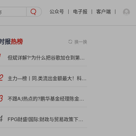
公众号
电子报
客户端
时报
热榜
换一换
但斌详解?“为什么把谷歌加仓到第二大重仓股”
主力—榜丨同.类流出金额最大！科创债ETF易方达（551500.SH）流出622.7万元
不蹭A;I热点的?鹏华基金经理陈金伟，三季报写了篇“科技情书”
FPG财盛!国际:财政与贸易政策下的经济信心博弈