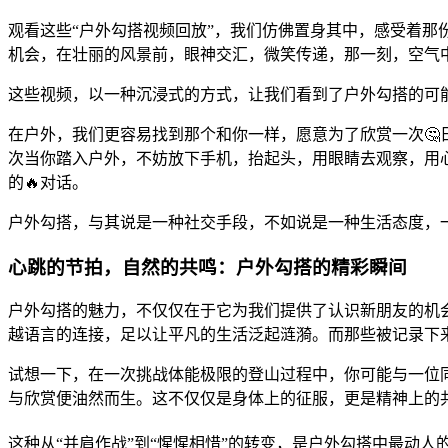
观看这些“户外勾搭视频回放”，我们仿佛置身其中，感受着那
机会，在壮丽的风景前，眼神交汇，微笑传递，那一刻，空气
这些视频，以一种沉浸式的方式，让我们看到了户外勾搭的可
在户外，我们更容易找到那个和你一样，愿意为了欣赏一次🤔
次当你踏入户外，不妨放下手机，抬起头，用眼睛去观察，用
的🔥对话。
户外勾搭，与其说是一种社交手段，不如说是一种生活态度，
心跳的节拍，自然的共鸣：户外勾搭的精彩瞬间
户外勾搭的魅力，不仅仅在于它为我们提供了认识新朋友的机
越语言的连接，足以让平凡的生活泛起涟漪。而那些被记录下来
试想一下，在一次挑战体能极限的登山过程中，你可能与一位
与欣赏便油然而生。这不仅仅是身体上的征服，更是精神上的共
这种从“并肩作战”到“惺惺相惜”的转变，是户外勾搭中最动人