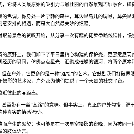
式，它将人类最原始的吸引力与最壮丽的自然景观巧妙融合，碰
暖的色调。你身处一片宁静的森林，耳边是鸟儿的啁啾，鼻尖是泥
刻意安排的相遇，而是大自然最美妙的馈赠。
眼前景色的赞叹开始，从分享一次有趣的徒步😎路线延伸，慢
袤的原野上，我们卸下了平日里精心构建的保护壳，更愿意展现
共同经历的瞬间，仿佛点点星光，汇聚成璀璨的银河，将两个原本
，但在户外，它更多的是一种“连接”的艺术。它鼓励我们打破界
迷于摄影的艺术家，户外都为他们提供了一个天然的社交平台。
近彼此的🔥距离。
，甚至带有一丝“套路”的意味。但事实上，真正的户外勾搭，源
这种真实的情感流动。
难而产生的默契；也可能是在一次星空摄影的夜晚，因为被同一
然的肢体语言。