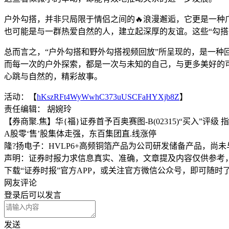
户外勾搭，并非只局限于情侣之间的🔥浪漫邂逅，它更是一种
也可能是与一群热爱自然的人，建立起深厚的友谊。这些“勾搭
总而言之，“户外勾搭和野外勾搭视频回放”所呈现的，是一种
而每一次的户外探索，都是一次与未知的自己，与更多美好的
心跳与自然的，精彩故事。
活动：【
hKszRFt4WyWwhC373uUSCFaHYXjb8Z
】
责任编辑： 胡婉玲
【券商聚.焦】华{福}证券首予百奥赛图-B(02315)“买入”评级
A股零‘售’股集体走强，东百集团直.线涨停
隆?扬电子：HVLP6+高频铜箔产品为公司研发储备产品，尚
声明：证券时报力求信息真实、准确，文章提及内容仅供参考
下载“证券时报”官方APP，或关注官方微信公众号，即可随
网友评论
登录
后可以发言
发送