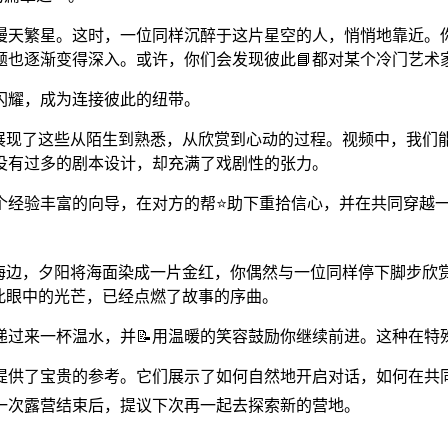
漫天繁星。这时，一位同样沉醉于这片星空的人，悄悄地靠近。
题也逐渐变得深入。或许，你们会发现彼此📘都对某个冷门艺术
闪耀，成为连接彼此的纽带。
地展现了这些从陌生到熟悉，从欣赏到心动的过程。视频中，我们
没有过多的剧本设计，却充满了戏剧性的张力。
个经验丰富的向导，在对方的帮⭐助下重拾信心，并在共同穿越
在海边，夕阳将海面染成一片金红，你偶然与一位同样停下脚步欣
此眼中的光芒，已经点燃了故事的序曲。
递过来一杯温水，并📝用温暖的笑容鼓励你继续前进。这种在特
提供了宝贵的参考。它们展示了如何自然地开启对话，如何在共
一次露营结束后，提议下次再一起去探索新的营地。