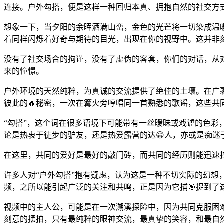
连接。户外勾搭，便是这样一种回归本真、拥抱自然的社交方
想象一下，当夕阳的余晖洒满山峦，金色的光芒将一切染成温
着同样闪烁着好奇与期待的目光，出现在你的视野中。这并非
没有了社交场合的拘谨，没有了虚伪的客套，你们的对话，从对
来的憧憬。
户外环境的天然纯粹，为真诚的交流提供了绝佳的土壤。在广
彼此的🔥秘密，一次在篝火旁哼唱同一首熟悉的歌谣，这些
“勾搭”，这个词在很多语境下可能带有一丝暧昧或戏谑的色彩
论是热衷于徒步的驴友，还是热爱露营的达😀人，亦或是痴
在这里，共同的爱好是最好的敲门砖，而共同的经历则能迅速拉
许多人对“户外勾搭”抱有疑虑，认为这是一种不切实际的幻想
频，之所以能引起广泛的关注和共鸣，正是因为它捕🎯捉到了
视频中的主人公，可能是在一次溯溪探险中，因为共同克服困
刻意的摆拍，只有最纯粹的眼神交流，最真挚的笑容，和最自