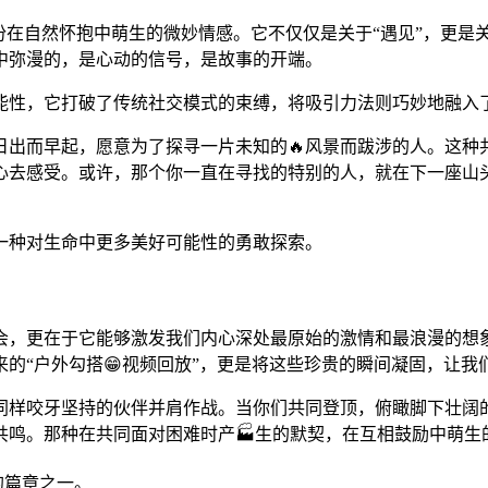
份在自然怀抱中萌生的微妙情感。它不仅仅是关于“遇见”，更是关
中弥漫的，是心动的信号，是故事的开端。
能性，它打破了传统社交模式的束缚，将吸引力法则巧妙地融入
日出而早起，愿意为了探寻一片未知的🔥风景而跋涉的人。这
心去感受。或许，那个你一直在寻找的特别的人，就在下一座山
一种对生命中更多美好可能性的勇敢探索。
会，更在于它能够激发我们内心深处最原始的激情和最浪漫的想
的“户外勾搭😁视频回放”，更是将这些珍贵的瞬间凝固，让我
同样咬牙坚持的伙伴并肩作战。当你们共同登顶，俯瞰脚下壮阔
鸣。那种在共同面对困难时产🏭生的默契，在互相鼓励中萌生的
的篇章之一。