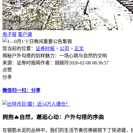
电子报
客户端
您当前的位置：
证券时报
>
公司
>
正文
揭秘户外勾搭的别样魅力：一场心跳与自然的交响
来源：证券时报网
作者：胡婉玲
2026-02-08 08:36:57
点赞
分享
微信扫一扫：分享
拥抱🔥自然，邂逅心动：户外勾搭的序曲
在钢筋水泥的丛林中，我们的生活节奏仿佛被按下了快进键，