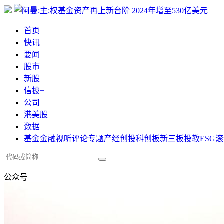
首页
快讯
要闻
股市
新股
信披+
公司
港美股
数据
基金
金融
视听
评论
专题
产经
创投
科创板
新三板
投教
ESG
滚
公众号