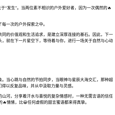
于“发生”。当两位素不相识的户外爱好者，因为一次偶然的🔥
了每一次的户外探索之中。
种共同的价值观和生活追求，是建立深厚连接的基石。因此，下一
头，就在下一片星空下，等待着与你，进行一场关于自然与心动
象。当心跳与自然的节拍同步，当眼神与星辰大海交汇，那种超
们得以反复品味，并从中汲取力量与灵感。
的山河，分享着汗水与喜悦的复杂情感时，一种无需言语的信任
🔥情愫，比😀任何虚假的甜言蜜语都来得真挚。