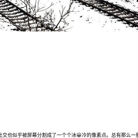
社交也似乎被屏幕分割成了一个个冰😀冷的像素点。总有那么一