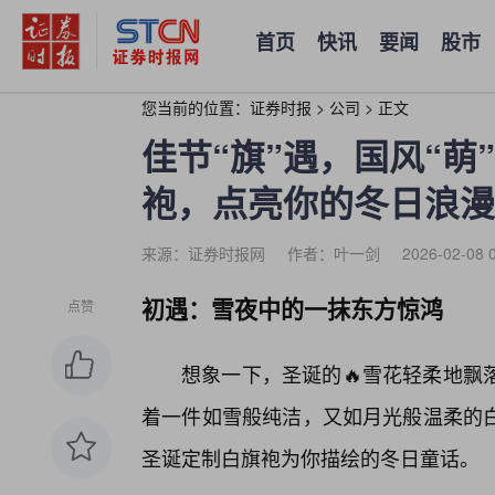
首页
快讯
要闻
股市
您当前的位置：
证券时报
>
公司
>
正文
佳节“旗”遇，国风“
袍，点亮你的冬日浪漫
来源：证券时报网
作者：叶一剑
2026-02-08 
初遇：雪夜中的一抹东方惊鸿
点赞
想象一下，圣诞的🔥雪花轻柔地飘
着一件如雪般纯洁，又如月光般温柔的
圣诞定制白旗袍为你描绘的冬日童话。