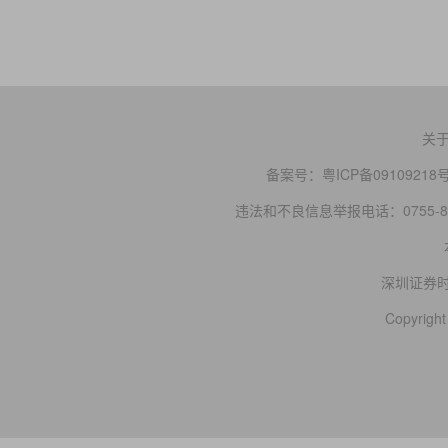
关
备案号：
粤ICP备09109218
违法和不良信息举报电话：0755-83
深圳证券
Copyright