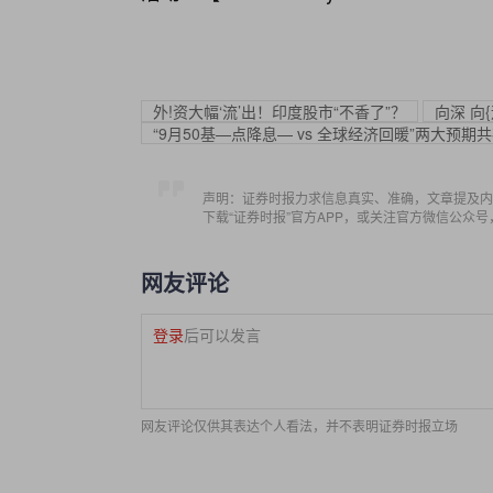
外!资大幅‘流’出！印度股市“不香了”？
向深 向
“9月50基—点降息— vs 全球经济回暖”两大预期
声明：证券时报力求信息真实、准确，文章提及内
下载“证券时报”官方APP，或关注官方微信公众
网友评论
登录
后可以发言
网友评论仅供其表达个人看法，并不表明证券时报立场