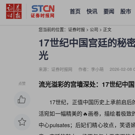
首页
快讯
要闻
股市
您当前的位置：
证券时报
>
公司
>
正文
17世纪中国宫廷的秘
光
来源：证券时报网
作者：李小萌
2026-02-08 
流光溢彩的宫墙深处：17世纪中
点赞
17世纪，正值中国历史上承前启后
活宛如一幅精美的🔥画卷，描绘着极致
中心pulsates；后妃们精心妆点，