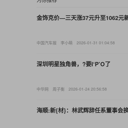
金饰克价—三天涨37元升至1062元
中国汽车报
李小萌
2026-01-31 01:04:58
深圳明星独角兽，?要I‘P’O了
中华网
周子衡
2026-01-24 20:56:58
海顺:新{材}：林武辉辞任系董事会