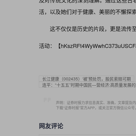
及对传统文化的深刻理解。通过这些古
活，以及她们对于健康、美丽的不懈探
这不仅仅是历史的片段，更是流传至
活动：【
hKszRFt4WyWwhC373uUSCF
长江健康（002435）‘被’预处罚，股民索赔可期
连平：“十五五”时期中国民—营经济:高质量发展
声明：证券时报力求信息真实、准确，文章提及内
下载“证券时报”官方APP，或关注官方微信公众
网友评论