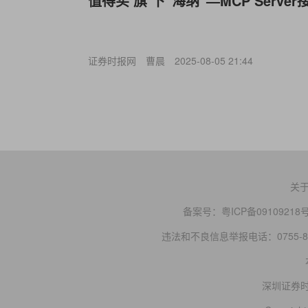
值得买‘旗’下“海纳”—MCP Serv
证券时报网
曹晨
2025-08-05 21:44
关
备案号：
粤ICP备09109218
违法和不良信息举报电话：0755-83
深圳证券