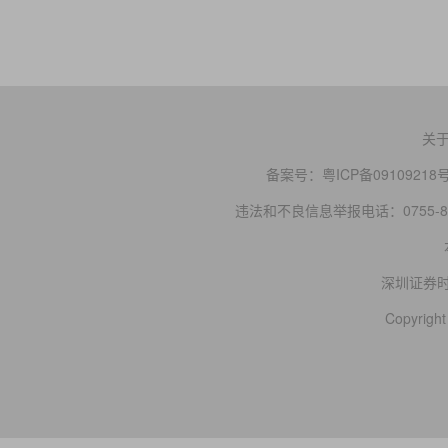
关
备案号：
粤ICP备09109218
违法和不良信息举报电话：0755-83
深圳证券
Copyright