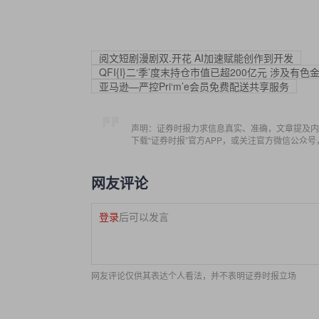
阅文短剧漫剧双.开花 AI加速赋能创作到开发
QFI{I}二‘季’度末持仓市值已超200亿元 涉
亚马逊—严控Pri‘m’e会员免费配送共享服务
声明：证券时报力求信息真实、准确，文章提及内
下载“证券时报”官方APP，或关注官方微信公众
网友评论
登录
后可以发言
网友评论仅供其表达个人看法，并不表明证券时报立场