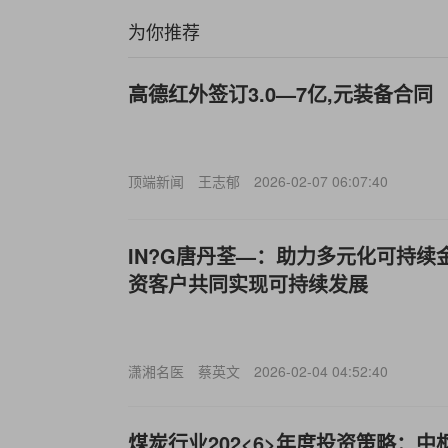
为你推荐
高德红外签订3.0—7亿,元装备合同
顶端新闻
王志郁
2026-02-07 06:07:40
IN?G唐丹荃—：助力多元化可持续
资客户共同实现可持续发展
潇湘名医
蔡英文
2026-02-04 04:52:40
煤炭行业202<6>年度投资策略：