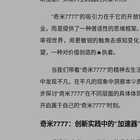
“奇米7777”的吸引力在于它的
业，而是提供了一种普适性的思维框架
审视世界，用更敏锐的触角去感知变化
望，一种对价值创造的🔥执着。
当我们带着“奇米7777”的精神
中发现不凡，在平凡的现象中洞察本💡
步探讨“奇米7777”在不同层面的具
开启属于自己的“奇米7777”时刻。
奇米7777：创新实践中的“加速器