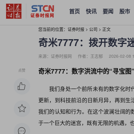
首页
快讯
要闻
股市
您当前的位置：
证券时报
>
公司
>
正文
奇米7777：拨开数
来源：证券时报网
作者：王志郁
2026-02-08 
奇米7777：数字洪流中的“寻宝图
点赞
我们身处一个前所未有的数字化时代
更新，到科技前沿的日新月异，再到生
我们的认知和行为。在这个波澜壮阔的
于一个巨大的迷宫，既有无限的机遇，