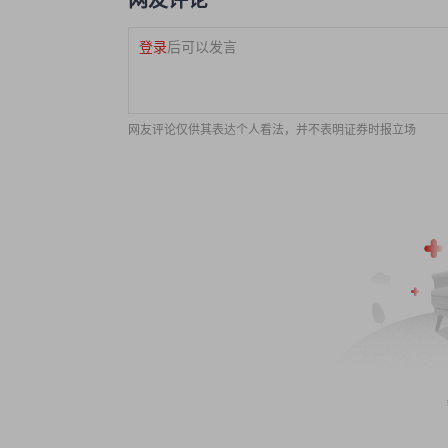
登录
后可以发言
网友评论仅供其表达个人看法，并不表明证券时报立场