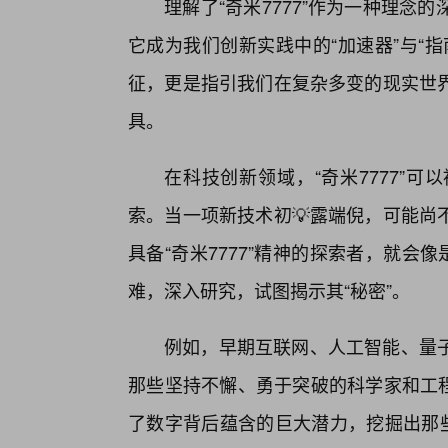
理解了“奇米7777”作为一种理
它成为我们创新实践中的“加速器”与“
征，更是指引我们在复杂多变的现实世
具。
在科技创新领域，“奇米7777”
索。当一项新技术初💡露端倪，可能尚
具备“奇米7777”精神的探索者，就会
难，深入研究，试图揭示其“秘密”。
例如，早期互联网、人工智能、量子
那些坚持不懈、勇于突破的科学家和工程
了数字背后蕴含的巨大潜力，挖掘出那些