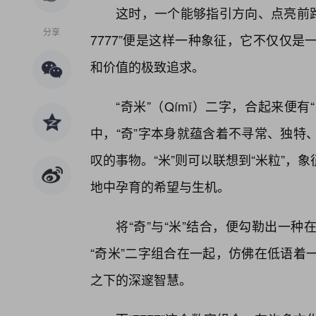
这时，一个能够指引方向、点亮前路的
分享
7777”便是这样一种象征，它不仅仅
和价值的极致追求。
“奇米”（Qímǐ）二字，合起来便
中，“奇”字本身就蕴含着不寻常、独特
叹的事物。“米”则可以联想到“米粒”
地中孕育的希望与生机。
将“奇”与“米”结合，便勾勒出一
“奇米”二字组合在一起，仿佛在低语着
之下的深邃智慧。