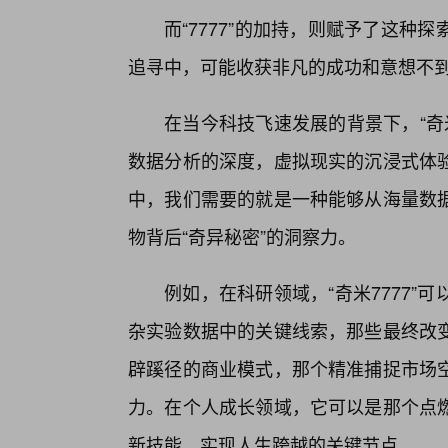
而“7777”的加持，则赋予了这
追寻中，可能收获非凡的成功和意想不
在当今科技飞速发展的背景下，“奇
数据分析的深度，虚拟现实的沉浸式体
中，我们需要的就是一种能够从海量数
物背后“奇异秘密”的洞察力。
例如，在科研领域，“奇米7777
杂实验数据中的关键线索，那些最终改
辟蹊径的商业模式，那个精准捕捉市场空
力。在个人成长领域，它可以是那个点燃
新技能、实现人生跨越的关键节点。