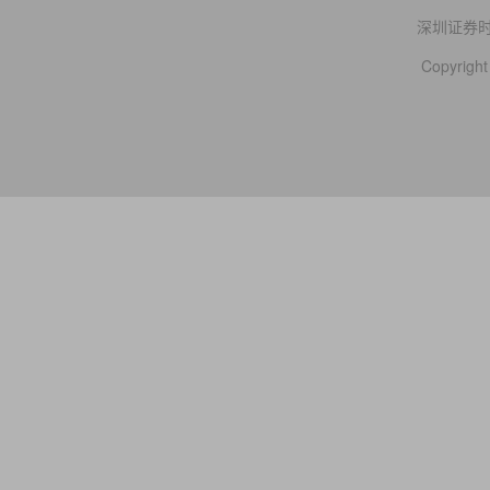
深圳证券
Copyright