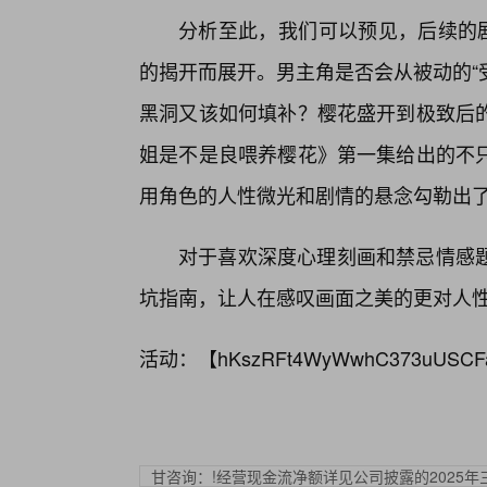
分析至此，我们可以预见，后续的剧
的揭开而展开。男主角是否会从被动的“
黑洞又该如何填补？樱花盛开到极致后
姐是不是良喂养樱花》第一集给出的不
用角色的人性微光和剧情的悬念勾勒出了
对于喜欢深度心理刻画和禁忌情感
坑指南，让人在感叹画面之美的更对人
活动：【
hKszRFt4WyWwhC373uUSCF
甘咨询：!经营现金流净额详见公司披露的2025年