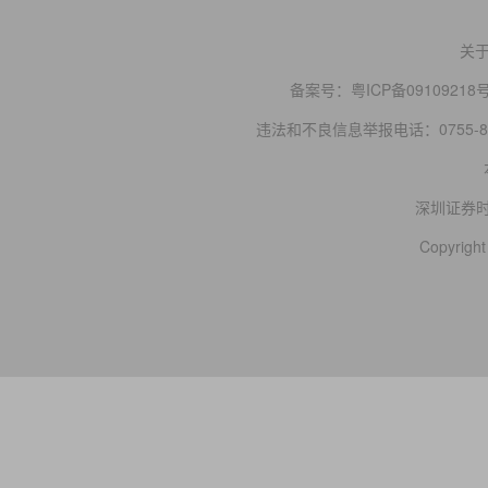
关
备案号：
粤ICP备09109218
违法和不良信息举报电话：0755-83
深圳证券
Copyright