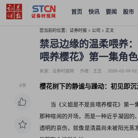
首页
快讯
要闻
股市
您当前的位置：
证券时报
>
公司
>
正文
禁忌边缘的温柔喂养：
喂养樱花》第一集角色
来源：证券时报网
作者：王志
2026-02-09 02
樱花树下的静谧与躁动：初见即沉
点赞
当《义姐是不是良喂养樱花》第一
那种喧闹的开场，而是一种近乎凝固的
透明的哀伤，就像是清晨尚未被阳光蒸