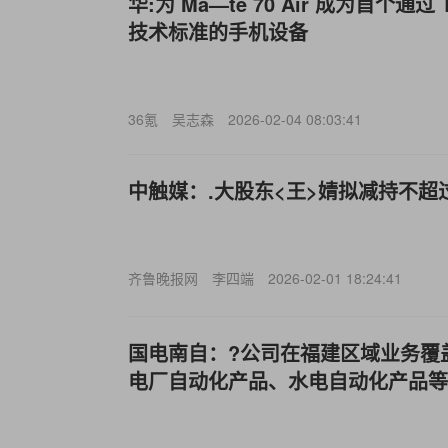
华:为 Ma—te 70 Air 成为首个通过 T/
技术标准的手机设备
36氪
吴志森
2026-02-04 08:03:41
中触媒：.大股东<王>婧拟减持不超过
齐鲁晚报网
李四端
2026-02-01 18:24:41
国电南自：?公司在福建区域业务覆
电厂自动化产品、水电自动化产品等