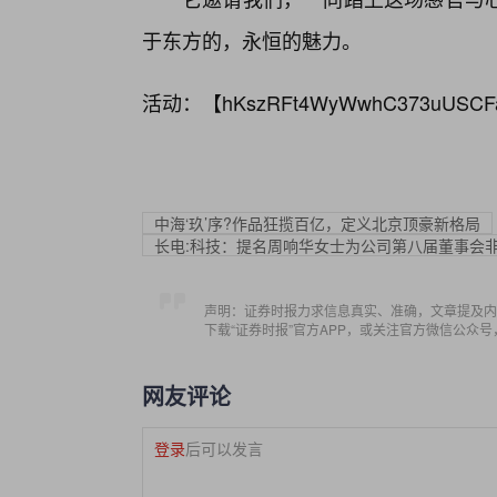
于东方的，永恒的魅力。
活动：【
hKszRFt4WyWwhC373uUSCF
中海‘玖’序?作品狂揽百亿，定义北京顶豪新格局
长电:科技：提名周响华女士为公司第八届董事会
声明：证券时报力求信息真实、准确，文章提及内
下载“证券时报”官方APP，或关注官方微信公众
网友评论
登录
后可以发言