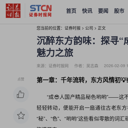
首页
快讯
要闻
股市
您当前的位置：
证券时报
>
公司
>
正文
沉醉东方韵味：探寻“
魅力之旅
来源：证券时报网
作者：吴志森
2026-02-09 
第一章：千年流转，东方风情初💡
点赞
“成😎人国产精品秘色哟哟”——
轻轻转动，便能开启一扇通往古老东方神秘
“秘”、“色”、“哟哟”这些看似零散的