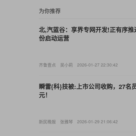
为你推荐
北,汽蓝谷：享界专网开发!正有序推
份启动运营
齐鲁壹点
吴小莉
2026-01-27 22:30:42
瞬雷{科}技被:上市公司收购，27名员
元！
新民晚报
张雅琴
2026-01-29 21:06:42