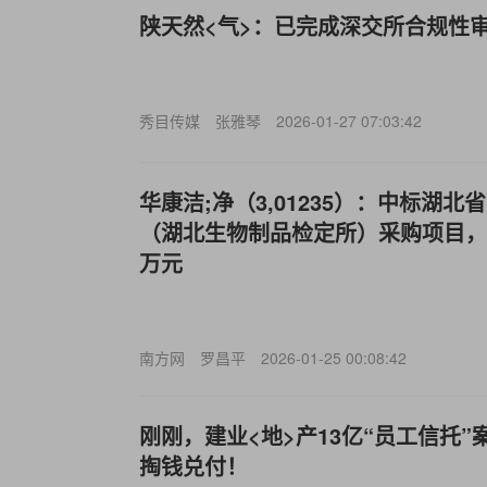
陕天然<气>：已完成深交所合规性
秀目传媒
张雅琴
2026-01-27 07:03:42
华康洁;净（3,01235）：中标湖
（湖北生物制品检定所）采购项目，中标
万元
南方网
罗昌平
2026-01-25 00:08:42
刚刚，建业<地>产13亿“员工信托
掏钱兑付！