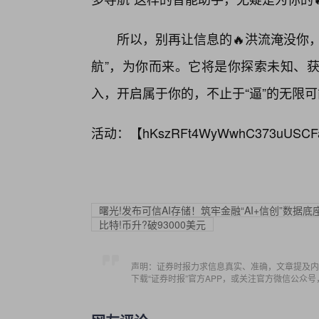
所以，别再让信息的🔥洪流淹没你
航”，为你而来。它将是你探索未知、
入，开启属于你的，不止于“逼”的无限
活动：【
hKszRFt4WyWwhC373uUSCF
曙光!发布可信AI存储！筑牢金融“AI+信创”数据底
比特!币升?破93000美元
声明：证券时报力求信息真实、准确，文章提及内
下载“证券时报”官方APP，或关注官方微信公众