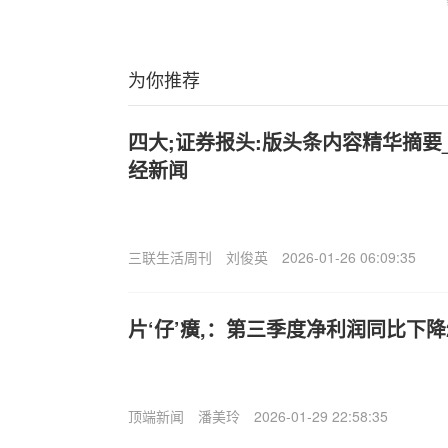
为你推荐
四大;证券报头:版头条内容精华摘要_2
经新闻
三联生活周刊
刘俊英
2026-01-26 06:09:35
片‘仔’癀,：第三季度净利润同比下降2
顶端新闻
潘美玲
2026-01-29 22:58:35