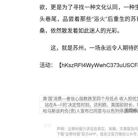
欲，更是为了寻找一种文化认同，一种
头巷尾，品尝着那些“浴火”后重生的
桑，依然散发着如此迷人的光彩。
这，就是苏州，一场永远令人期待
活动：【
hKszRFt4WyWwhC373uUSCF
美‘国’消费—者信心指数跌至四个月低点 收入担忧
站在A—I‘的’决定性时刻，达利欧、美国前财长、
美国格
哈马斯谈判负{责}人宣布已同意与以色列停战的协
声明：证券时报力求信息真实、准确，文章提及内
下载“证券时报”官方APP，或关注官方微信公众