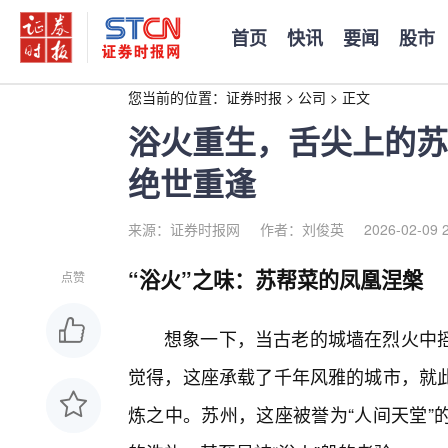
首页
快讯
要闻
股市
您当前的位置：
证券时报
>
公司
>
正文
浴火重生，舌尖上的苏
绝世重逢
来源：证券时报网
作者：刘俊英
2026-02-09 
“浴火”之味：苏帮菜的凤凰涅槃
点赞
想象一下，当古老的城墙在烈火中
觉得，这座承载了千年风雅的城市，就此
炼之中。苏州，这座被誉为“人间天堂”