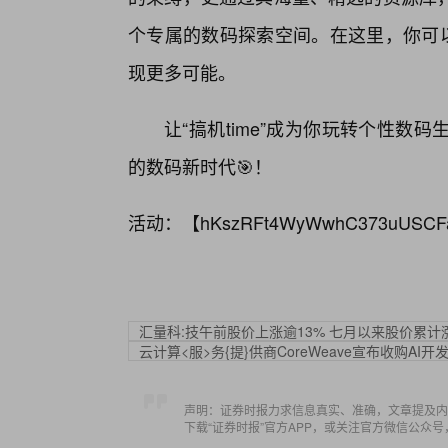
个专属的数码探索空间。在这里，你可以
现更多可能。
让“搞机time”成为你玩转个性
的数码新时代🎯！
活动：【
hKszRFt4WyWwhC373uUSCF
汇量科:技午前股价上涨逾13% 七月以来股价累计涨
云计算<服>务{提}供商CoreWeave宣布收购AI开发
声明：证券时报力求信息真实、准确，文章提及内
下载“证券时报”官方APP，或关注官方微信公众