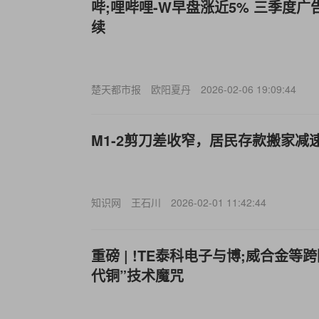
哔;哩哔哩-W早盘涨近5% 三季度
续
楚天都市报
欧阳夏丹
2026-02-06 19:09:44
M1-
2剪刀差收窄，居民存款搬家减
知识网
王石川
2026-02-01 11:42:44
重磅 | !TE泰科电子与博;威合金
代铜”技术魔咒