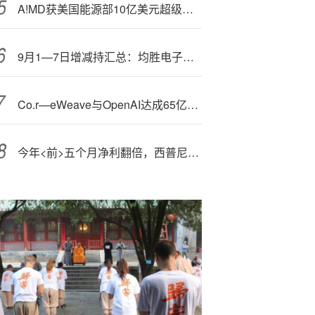
A!MD获美国能源部10亿美元超级计算机合作项目
9月1—7日增减持汇总：均胜电子增持 永鼎股份等29股减持（表）
Co.r—eWeave与OpenAI达成65亿美元合作协议，为下一代人工智能模型提供算力支持
今年<前>五个月净利翻倍，西普尼通过港交所聆讯，中国最大的足金贵金属手表品牌