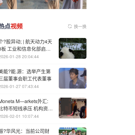
热点
视频
换一换
个?股异动; | 航天动力4天
3板 工业和信息化部启动
卫星物联网业务商用试验
2026-01-28 20:04:44
美能?能.源：选举产生第
三届董事会职工代表董事
2026-01-27 07:43:44
Moneta M—arkets外汇:
比特币短线承压 机构资金
支撑走势
2026-02-01 10:07:44
振?华风光：当前公司财