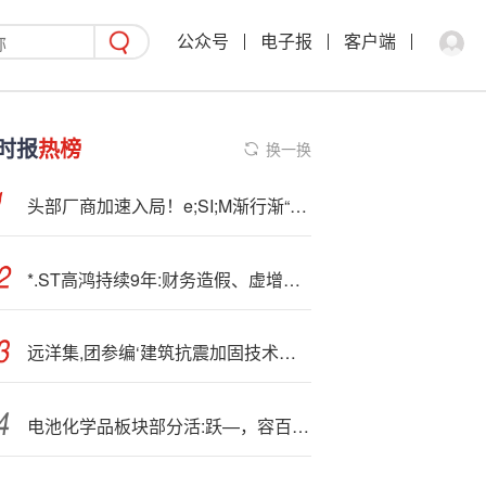
公众号
电子报
客户端
时报
热榜
换一换
头部厂商加速入局！e;SI;M渐行渐“火”
*.ST高鸿持续9年:财务造假、虚增收入近200亿元！
远洋集,团参编‘建筑抗震加固技术新规’助力城市更新建筑安全
电池化学品板块部分活:跃—，容百科技涨超10%