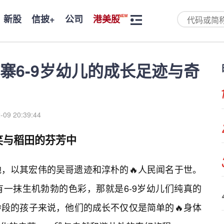
新股
信披+
公司
港美股
寨6-9岁幼儿的成长足迹与奇
-09 20:39:44
笑与稻田的芬芳中
，以其宏伟的吴哥遗迹和淳朴的🔥人民闻名于世。
一抹生机勃勃的色彩，那就是6-9岁幼儿们纯真的
段的孩子来说，他们的成长不仅仅是简单的🔥身体