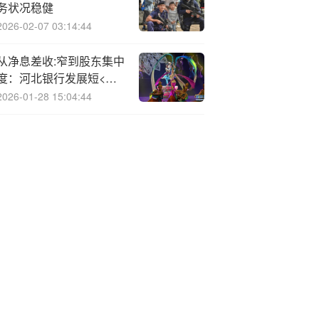
务状况稳健
2026-02-07 03:14:44
从净息差收:窄到股东集中
度：河北银行发展短<板>
亟待突破
2026-01-28 15:04:44