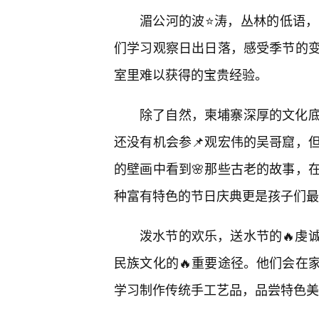
湄公河的波⭐涛，丛林的低语，
们学习观察日出日落，感受季节的
室里难以获得的宝贵经验。
除了自然，柬埔寨深厚的文化
还没有机会参📌观宏伟的吴哥窟，
的壁画中看到🌸那些古老的故事，
种富有特色的节日庆典更是孩子们最
泼水节的欢乐，送水节的🔥虔诚
民族文化的🔥重要途径。他们会在家
学习制作传统手工艺品，品尝特色美