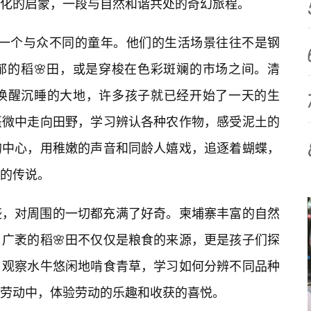
化的启蒙，一段与自然和谐共处的奇幻旅程。
有一个与众不同的童年。他们的生活场景往往不是钢
郁的稻🌸田，或是穿梭在色彩斑斓的市场之间。清
，唤醒沉睡的大地，许多孩子就已经开始了一天的生
熹微中走向田野，学习辨认各种农作物，感受泥土的
的中心，用稚嫩的声音和同龄人嬉戏，追逐着蝴蝶，
的传说。
盛，对周围的一切都充满了好奇。柬埔寨丰富的自然
广袤的稻🌸田不仅仅是粮食的来源，更是孩子们探
，观察水牛悠闲地啃食青草，学习如何分辨不同品种
劳动中，体验劳动的乐趣和收获的喜悦。