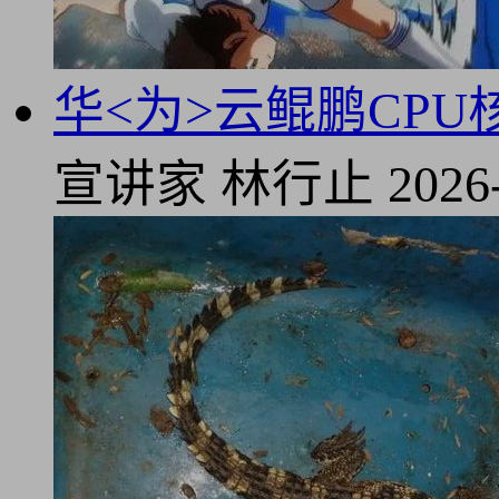
华<为>云鲲鹏CPU
宣讲家
林行止
2026