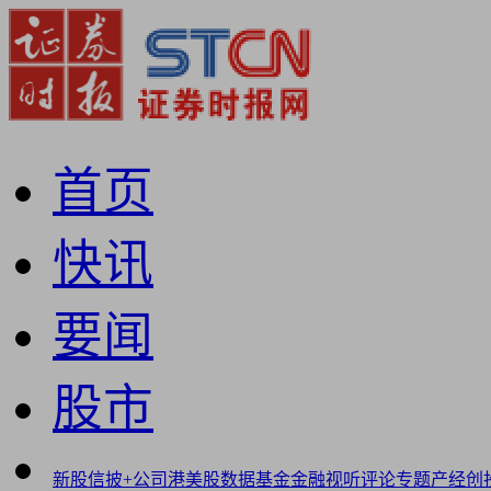
首页
快讯
要闻
股市
新股
信披+
公司
港美股
数据
基金
金融
视听
评论
专题
产经
创