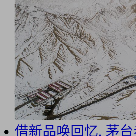
借新品唤回忆, 茅台