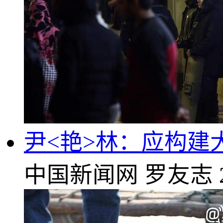
尹<艳>林：应构建
中国新闻网
罗友志