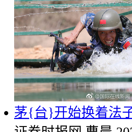
茅{台}开始换着法
证券时报网
曹晨
20