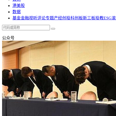
港美股
数据
基金
金融
视听
评论
专题
产经
创投
科创板
新三板
投教
ESG
滚
公众号