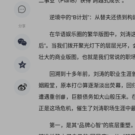
二事业（PlanB）获得“跨越式成长”。
逆境中的“B计划”：从替夫还债到
分享
在华语娱乐圈的繁华版图中，刘涛这
后”。当我们拨开聚光灯下的层层光环，
壮大的商业版图，也就是我们常说的职场“B计划
回溯到十多年前，刘涛的职业生涯
姻殿堂，原本打🙂算逐渐淡出荧幕，回
遭遇重创📘，巨额债务如大山般压来。
正是这场危机，催生了刘涛职场生涯中最
第一，是其“品牌心智”的底层重塑