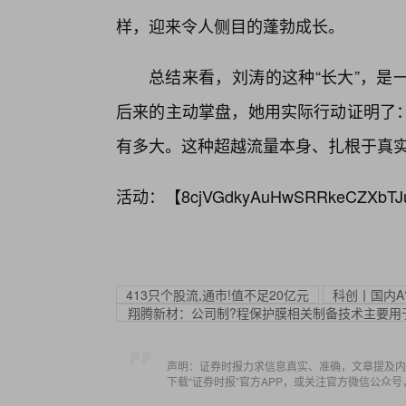
样，迎来令人侧目的蓬勃成长。
总结来看，刘涛的这种“长大”，是
后来的主动掌盘，她用实际行动证明了
有多大。这种超越流量本身、扎根于真
活动：【
8cjVGdkyAuHwSRRkeCZXbTJ
413只个股流,通市!值不足20亿元
科创丨国内A
翔腾新材：公司制?程保护膜相关制备技术主要用
声明：证券时报力求信息真实、准确，文章提及内
下载“证券时报”官方APP，或关注官方微信公众