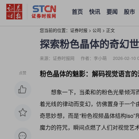
首页
快讯
要闻
股市
您当前的位置：
证券时报
>
公司
>
正文
探索粉色晶体的奇幻世
来源：证券时报网
作者：李小萌
2026-02-10 
粉色晶体的魅影：解码视觉语言的
点赞
想象一下，当柔和的粉色光晕倾泻
着光线的律动而变幻，仿佛置身于一个由
奇思妙想，而是“粉色视频晶体结构iso
魔力的符咒，瞬间点燃了人们对视觉艺