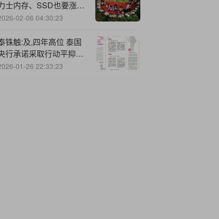
力士内存、SSD也要涨价
了
2026-02-06 04:30:23
泰铢触:及,四年高位 泰国
央行承诺采取行动平抑汇
率波动
2026-01-26 22:33:23