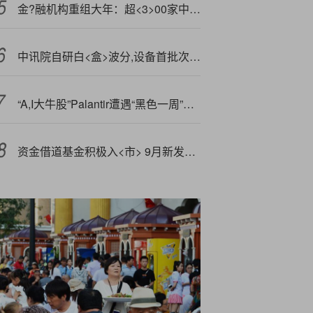
金?融机构重组大年：超<3>00家中小银行被整合
中讯院自研白<盒>波分,设备首批次下线，开启商用新篇章
“A,I大牛股”Palantir遭遇“黑色一周”！空头绝处逢生狂揽数十亿美元
资金借道基金积极入<市> 9月新发权益类基金规模近660亿元