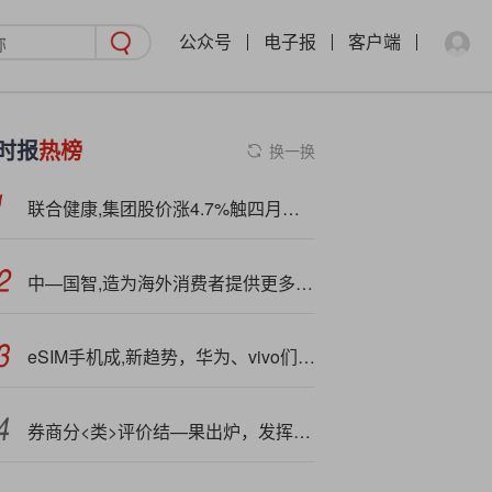
公众号
电子报
客户端
时报
热榜
换一换
联合健康,集团股价涨4.7%触四月高位
中—国智,造为海外消费者提供更多新选择
eSIM手机成,新趋势，华为、vivo们的路径分野
券商分<类>评价结—果出炉，发挥“指挥棒”作用，引导高质量发展