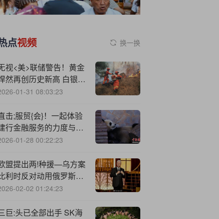
热点
视频
换一换
无视<美>联储警告！黄金
悍然再创历史新高 白银跟
涨期权交易爆表
2026-01-31 08:03:23
直击;服贸{会}！一起体验
建行金融服务的力度与温
度
2026-01-28 00:22:23
欧盟提出两!种援—乌方案
比利时反对动用俄罗斯资
产的计划
2026-02-02 01:24:23
三巨:头已全部出手 SK海