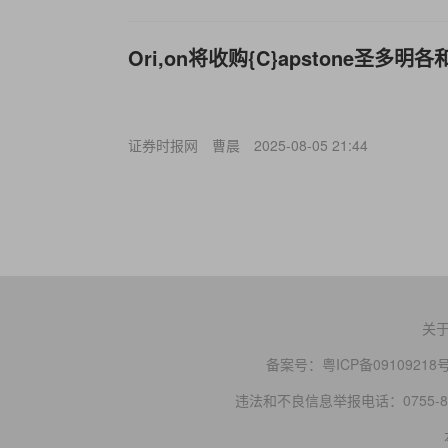
Ori,on将收购{C}apstone圣多
证券时报网
曹晨
2025-08-05 21:44
关
备案号：
粤ICP备09109218
违法和不良信息举报电话：0755-83