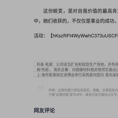
这份蜕变，是对自我价值的最高肯
中，她们收获的，不仅仅是事业的成功，
活动：【
hKszRFt4WyWwhC373uUSCF
科泰.电源：公司适当扩充和规划生产场地，并布
商!务部,、海关总署：对超硬材料相关物项实施出
上:海市医保局在进博会举行采购意向签约 意向采
声明：证券时报力求信息真实、准确，文章提及内
下载“证券时报”官方APP，或关注官方微信公众
网友评论