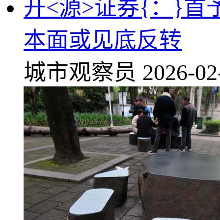
开<源>证券{：}
本面或见底反转
城市观察员
2026-02