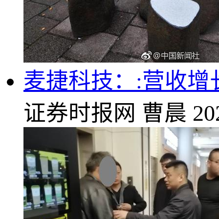
麦捷科技：:营收增
证券时报网
曹晨
20