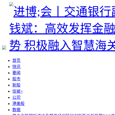
首页
快讯
要闻
股市
新股
信披+
公司
港美股
数据