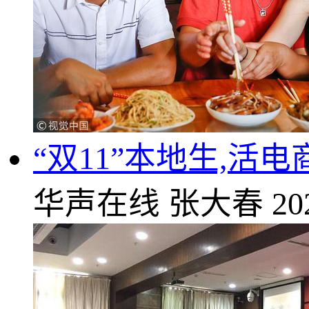
“双11”本地生,活
华声在线
张大春
20