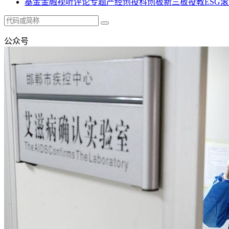
基金
金融
视听
评论
专题
产经
创投
科创板
新三板
投教
ESG
滚
公众号