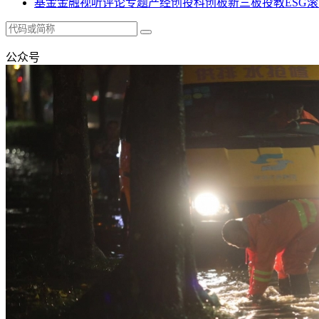
基金
金融
视听
评论
专题
产经
创投
科创板
新三板
投教
ESG
滚
公众号